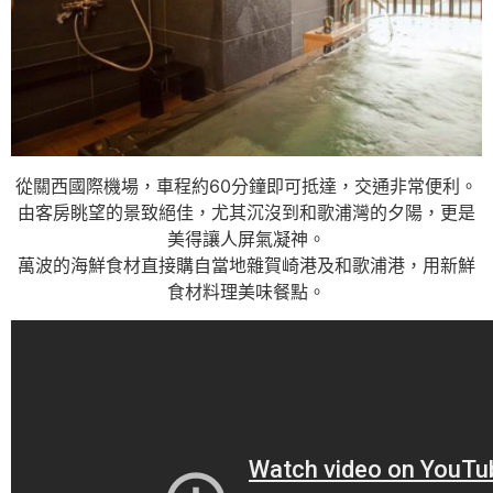
從關西國際機場，車程約60分鐘即可抵達，交通非常便利。
由客房眺望的景致絕佳，尤其沉沒到和歌浦灣的夕陽，更是
美得讓人屏氣凝神。
萬波的海鮮食材直接購自當地雜賀崎港及和歌浦港，用新鮮
食材料理美味餐點。