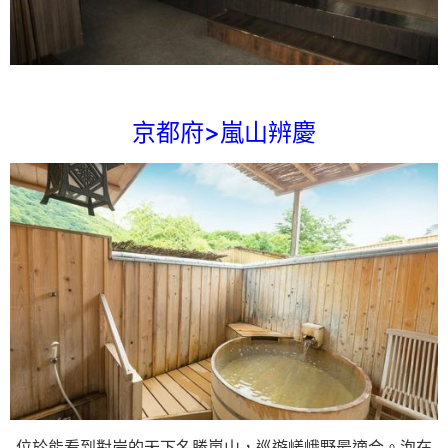
京都府>嵐山辨慶
位於能看到對岸的天下名勝嵐山，巡遊嵯峨野最適合。泡在