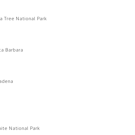
ee National Park
 Barbara
dena
 National Park