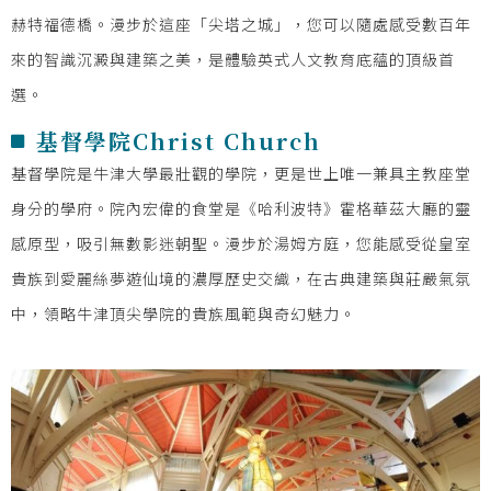
赫特福德橋。漫步於這座「尖塔之城」，您可以隨處感受數百年
來的智識沉澱與建築之美，是體驗英式人文教育底蘊的頂級首
選。
基督學院Christ Church
基督學院是牛津大學最壯觀的學院，更是世上唯一兼具主教座堂
身分的學府。院內宏偉的食堂是《哈利波特》霍格華茲大廳的靈
感原型，吸引無數影迷朝聖。漫步於湯姆方庭，您能感受從皇室
貴族到愛麗絲夢遊仙境的濃厚歷史交織，在古典建築與莊嚴氣氛
中，領略牛津頂尖學院的貴族風範與奇幻魅力。