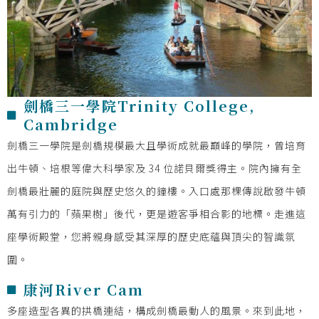
劍橋三一學院Trinity College,
Cambridge
劍橋三一學院是劍橋規模最大且學術成就最巔峰的學院，曾培育
出牛頓、培根等偉大科學家及 34 位諾貝爾獎得主。院內擁有全
劍橋最壯麗的庭院與歷史悠久的鐘樓。入口處那棵傳說啟發牛頓
萬有引力的「蘋果樹」後代，更是遊客爭相合影的地標。走進這
座學術殿堂，您將親身感受其深厚的歷史底蘊與頂尖的智識氛
圍。
康河River Cam
多座造型各異的拱橋連結，構成劍橋最動人的風景。來到此地，