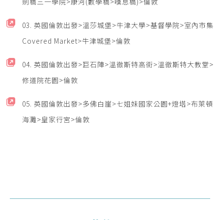
劍橋三一學院>康河(數學橋>嘆息橋)>倫敦
03. 英國倫敦出發>溫莎城堡>牛津大學>基督學院>室內市集
Covered Market>牛津城堡>倫敦
04. 英國倫敦出發>巨石陣>溫徹斯特高街>溫徹斯特大教堂>
修道院花園>倫敦
05. 英國倫敦出發>多佛白崖>七姐妹國家公園+燈塔>布萊頓
海灘>皇家行宮>倫敦