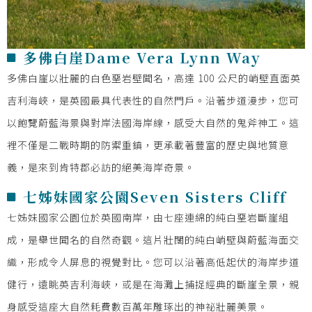
多佛白崖Dame Vera Lynn Way
多佛白崖以壯麗的白色堊岩壁聞名，高達 100 公尺的峭壁直面英
吉利海峽，是英國最具代表性的自然門戶。沿著步道漫步，您可
以飽覽蔚藍海景與對岸法國海岸線，感受大自然的鬼斧神工。這
裡不僅是二戰時期的防禦重鎮，更承載著豐富的歷史與地質意
義，是來到肯特郡必訪的絕美海岸奇景。
七姊妺國家公園Seven Sisters Cliff
七姊妹國家公園位於英國南岸，由七座連綿的純白堊岩斷崖組
成，是舉世聞名的自然奇觀。這片壯闊的純白峭壁與蔚藍海面交
織，形成令人屏息的視覺對比。您可以沿著高低起伏的海岸步道
健行，遠眺英吉利海峽，或是在海灘上捕捉經典的斷崖全景，親
身感受這座大自然耗費數百萬年雕琢出的神祕壯麗美景。