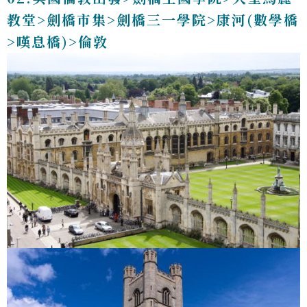
教堂>劍橋市集>劍橋三一學院>康河(數學橋
>嘆息橋)>倫敦