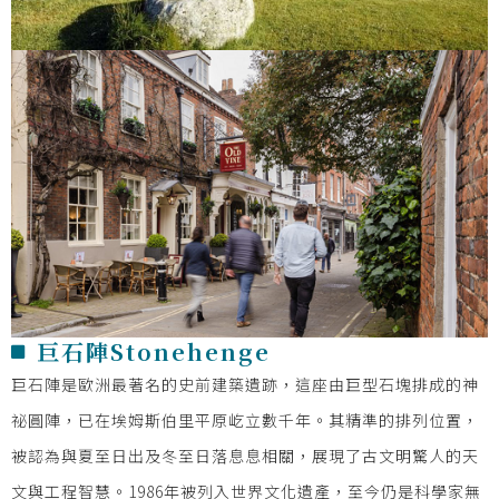
巨石陣Stonehenge
巨石陣是歐洲最著名的史前建築遺跡，這座由巨型石塊排成的神
祕圓陣，已在埃姆斯伯里平原屹立數千年。其精準的排列位置，
被認為與夏至日出及冬至日落息息相關，展現了古文明驚人的天
文與工程智慧。1986年被列入世界文化遺產，至今仍是科學家無