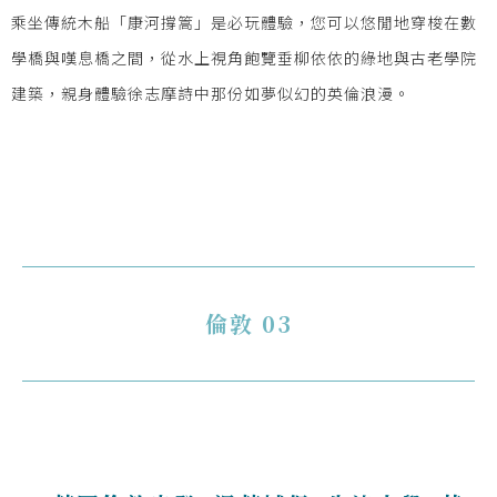
乘坐傳統木船「康河撐篙」是必玩體驗，您可以悠閒地穿梭在數
學橋與嘆息橋之間，從水上視角飽覽垂柳依依的綠地與古老學院
建築，親身體驗徐志摩詩中那份如夢似幻的英倫浪漫。
倫敦 03