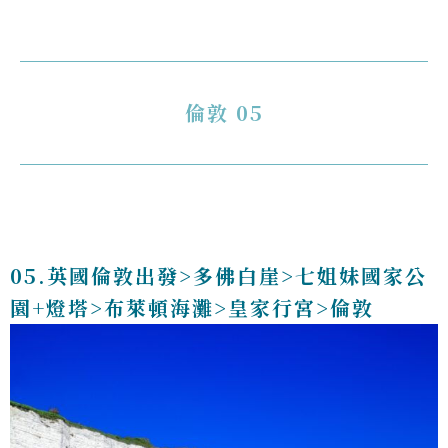
倫敦 05
05.英國倫敦出發>多佛白崖>七姐妹國家公
園+燈塔>布萊頓海灘>皇家行宮>倫敦