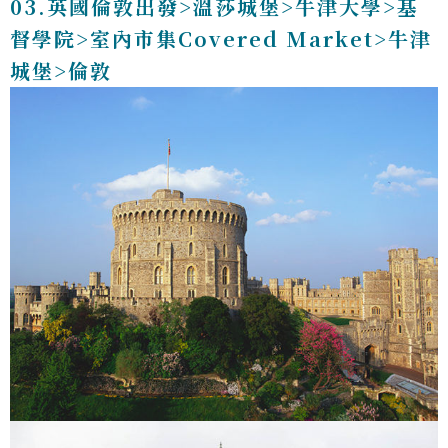
03.英國倫敦出發>溫莎城堡>牛津大學>基
督學院>室內市集Covered Market>牛津
城堡>倫敦