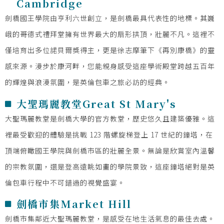
Cambridge
劍橋國王學院由亨利六世創立，是劍橋最具代表性的地標。其巍
峨的哥德式禮拜堂擁有世界最大的扇形拱頂，壯麗不凡。這裡不
僅培育出多位諾貝爾獎得主，更是徐志摩筆下《再別康橋》的靈
感來源。漫步於康河畔，您能親身感受這座學術殿堂跨越五百年
的輝煌與浪漫氛圍，是英倫包車之旅必訪的經典。
大聖瑪麗教堂Great St Mary's
大聖瑪麗教堂是劍橋大學的官方教堂，歷史悠久且建築優雅。這
裡最受歡迎的體驗是挑戰 123 階螺旋梯登上 17 世紀的鐘塔，在
頂端俯瞰國王學院與劍橋市區的壯麗全景。無論是欣賞室內溫馨
的宗教氛圍，還是登高遠眺如畫的學院景致，這座鐘塔絕對是英
倫包車行程中不可錯過的視覺盛宴。
劍橋市集Market Hill
劍橋市集鄰近大聖瑪麗教堂，是感受在地生活氣息的最佳去處。