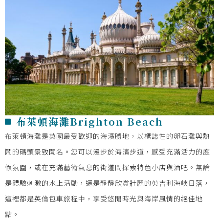
布萊頓海灘Brighton Beach
布萊頓海灘是英國最受歡迎的海濱勝地，以標誌性的卵石灘與熱
鬧的碼頭景致聞名。您可以漫步於海濱步道，感受充滿活力的度
假氛圍，或在充滿藝術氣息的街道間探索特色小店與酒吧。無論
是體驗刺激的水上活動，還是靜靜欣賞壯麗的英吉利海峽日落，
這裡都是英倫包車旅程中，享受悠閒時光與海岸風情的絕佳地
點。