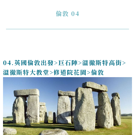
倫敦 04
04.英國倫敦出發>巨石陣>溫徹斯特高街>
溫徹斯特大教堂>修道院花園>倫敦