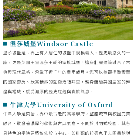
溫莎城堡Windsor Castle
溫莎城堡是世界上有人居住的城堡中規模最大、歷史最悠久的一
座，更是英國王室溫莎王朝的家族城堡。這座壯麗建築融合了古
典與現代風格，承載了近千年的皇室歲月。您可以參觀極致奢華
的國家套房、欣賞精緻的聖喬治禮拜堂，親身體驗英國皇室的輝
煌與權威，感受濃厚的歷史底蘊與貴族氣息。
牛津大學University of Oxford
牛津大學是英語世界中最古老的高等學府，整座城市與校園完美
融合，散發著濃厚的學術與古典氣息。不同於封閉式校園，其各
具特色的學院建築散佈於市中心，如壯觀的拉德克里夫圖書館與