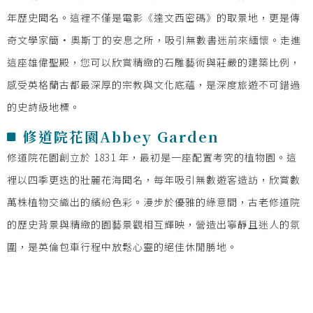
年歷史聞名。這裡不僅是電影《達文西密碼》的取景地，更是傳
奇文學家簡·奧斯丁的安息之所，吸引無數書迷前來緬懷。走進
這座雄偉聖殿，您可以欣賞精緻的石雕藝術與莊嚴的建築比例，
感受英格蘭古都最深厚的宗教與文化底蘊，是深度旅遊不可錯過
的史詩級地標。
修道院花園Abbey Garden
修道院花園創立於 1831 年，最初是一座配置考究的植物園。這
裡以四季更迭的壯麗花海聞名，每年吸引無數遊客造訪，欣賞數
萬株植物交織出的繽紛色彩。漫步於優雅的綠意間，古老修道院
的歷史背景與精緻的園藝景觀相互輝映，營造出寧靜且迷人的氛
圍，是英倫包車行程中放鬆心靈的絕佳休閒勝地。