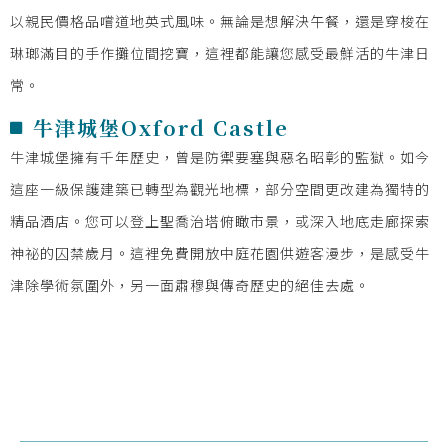
以親民價格品嚐道地英式風味。無論是想解決午餐，還是穿梭在
琳瑯滿目的手作攤位間挖寶，這裡都能讓您感受最鮮活的牛津日
常。
牛津城堡Oxford Castle
牛津城堡擁有千年歷史，曾是防禦要塞與惡名昭彰的監獄。如今
這座一級保護建築已轉型為觀光地標，部分空間更改建為獨特的
精品酒店。您可以登上聖喬治塔俯瞰市景，或深入地底走廊探索
神祕的囚禁歲月。這裡免費開放中庭花園供遊客漫步，是感受牛
津除學術氛圍外，另一面肅穆與傳奇歷史的絕佳去處。