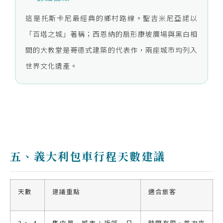
這是托斯卡尼最經典的鄉村路線。聖吉米尼亞諾以
「百塔之城」著稱；西恩納的扇形康坡廣場與黑白相
間的大教堂是哥德式建築的代表作，兩座城市均列入
世界文化遺產。
五、義大利包車行程天數建議
天數
建議重點
適合旅客
3〜4
集中單一城市＋近郊一日
時間有限、首次來