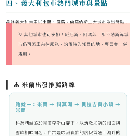
四、義大利包車熱門城市與景點
品途義大利包車以
米蘭、羅馬、佛羅倫斯
三大城市為出發點：
💡 其他城市也可安排！威尼斯、阿瑪菲、那不勒斯等城
市仍可派車前往服務，詢價時告知目的地，專員會一併
規劃。
⛪ 米蘭出發推薦路線
路線一：米蘭 → 科莫湖 → 貝拉吉奧小鎮 →
米蘭
科莫湖坐落於阿爾卑斯山腳下，以清澈如鏡的湖面與
雪峰相映聞名，自古是歐洲貴族的度假首選。湖畔的