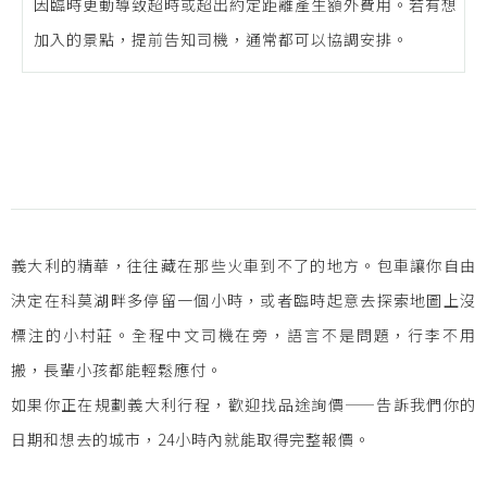
因臨時更動導致超時或超出約定距離產生額外費用。若有想
加入的景點，提前告知司機，通常都可以協調安排。
義大利的精華，往往藏在那些火車到不了的地方。包車讓你自由
決定在科莫湖畔多停留一個小時，或者臨時起意去探索地圖上沒
標注的小村莊。全程中文司機在旁，語言不是問題，行李不用
搬，長輩小孩都能輕鬆應付。
如果你正在規劃義大利行程，歡迎找品途詢價——告訴我們你的
日期和想去的城市，24小時內就能取得完整報價。