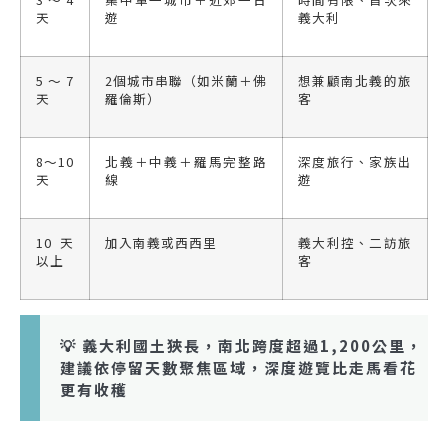
天
遊
義大利
5〜7
2個城市串聯（如米蘭＋佛
想兼顧南北義的旅
天
羅倫斯）
客
8〜10
北義＋中義＋羅馬完整路
深度旅行、家族出
天
線
遊
10天
加入南義或西西里
義大利控、二訪旅
以上
客
💡 義大利國土狹長，南北跨度超過1,200公里，
建議依停留天數聚焦區域，深度遊覽比走馬看花
更有收穫