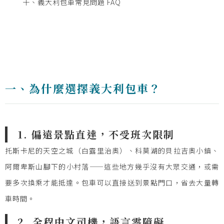
十、義大利包車常見問題 FAQ
一、為什麼選擇義大利包車？
1. 偏遠景點直達，不受班次限制
托斯卡尼的天空之城（白露里治奧）、科莫湖的貝拉吉奧小鎮、
阿爾卑斯山腳下的小村落——這些地方幾乎沒有大眾交通，或需
要多次換乘才能抵達。包車可以直接送到景點門口，省去大量轉
車時間。
2. 全程中文司機，語言零障礙