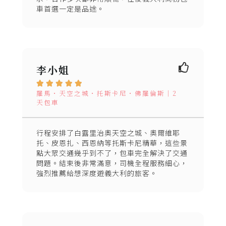
車首選一定是品途。
李小姐





羅馬・天空之城・托斯卡尼・佛羅倫斯｜2
天包車
行程安排了白露里治奧天空之城、奧爾維耶
托、皮恩扎、西恩納等托斯卡尼精華，這些景
點大眾交通幾乎到不了，包車完全解決了交通
問題。結束後非常滿意，司機全程服務細心，
強烈推薦給想深度遊義大利的旅客。