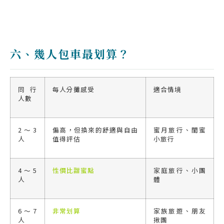
六、幾人包車最划算？
同行
每人分攤感受
適合情境
人數
2〜3
偏高，但換來的舒適與自由
蜜月旅行、閨蜜
人
值得評估
小旅行
4〜5
性價比甜蜜點
家庭旅行、小團
人
體
6〜7
非常划算
家族旅遊、朋友
人
揪團