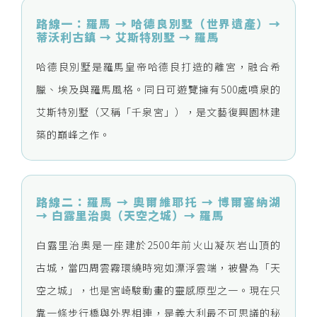
路線一：羅馬 → 哈德良別墅（世界遺產）→
蒂沃利古鎮 → 艾斯特別墅 → 羅馬
哈德良別墅是羅馬皇帝哈德良打造的離宮，融合希
臘、埃及與羅馬風格。同日可遊覽擁有500處噴泉的
艾斯特別墅（又稱「千泉宮」），是文藝復興園林建
築的巔峰之作。
路線二：羅馬 → 奧爾維耶托 → 博爾塞納湖
→ 白露里治奧（天空之城）→ 羅馬
白露里治奧是一座建於2500年前火山凝灰岩山頂的
古城，當四周雲霧環繞時宛如漂浮雲端，被譽為「天
空之城」，也是宮崎駿動畫的靈感原型之一。現在只
靠一條步行橋與外界相連，是義大利最不可思議的秘