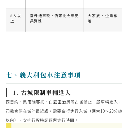
8人以
需升級車款，仍可比火車更
大家族、企業旅
上
具彈性
遊
七、義大利包車注意事項
1. 古城限制車輛進入
西恩納、奧爾維耶托、白露里治奧等古城禁止一般車輛進入，
司機會停在城外最近處，需要自行步行入城（通常10〜20分鐘
以內），安排行程時請預留步行時間。