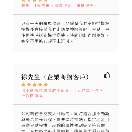
羅馬｜1天包車（機場接送＋市區觀光）
只有一天的羅馬停留，品途幫我們安排從機場
接機後直接帶我們走訪萬神殿等經典景點，最
後再準時送到機場搭機，時間規劃得剛剛好，
完全不用擔心趕不上班機。
徐先生（企業商務客戶）





那不勒斯商務參訪＋觀光｜4天包車・多次
合作回頭客
公司商務參訪義大利廠商，同時結合那不勒斯
與羅馬觀光行程，需要準時接送到指定地址且
兼顧景點安排，品途的彈性規劃完全符合需
求，合作多次都非常順暢，往後義大利商務包