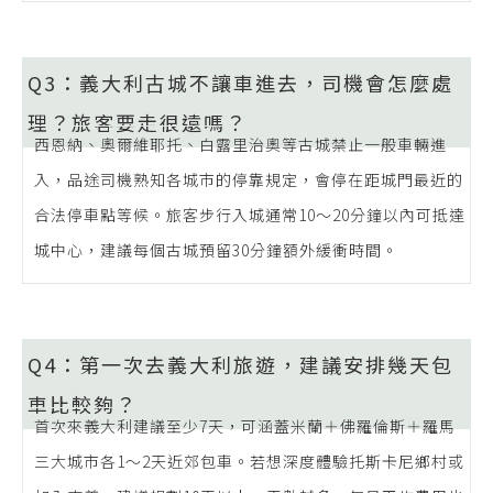
Q3：義大利古城不讓車進去，司機會怎麼處
理？旅客要走很遠嗎？
西恩納、奧爾維耶托、白露里治奧等古城禁止一般車輛進
入，品途司機熟知各城市的停靠規定，會停在距城門最近的
合法停車點等候。旅客步行入城通常10〜20分鐘以內可抵達
城中心，建議每個古城預留30分鐘額外緩衝時間。
Q4：第一次去義大利旅遊，建議安排幾天包
車比較夠？
首次來義大利建議至少7天，可涵蓋米蘭＋佛羅倫斯＋羅馬
三大城市各1〜2天近郊包車。若想深度體驗托斯卡尼鄉村或