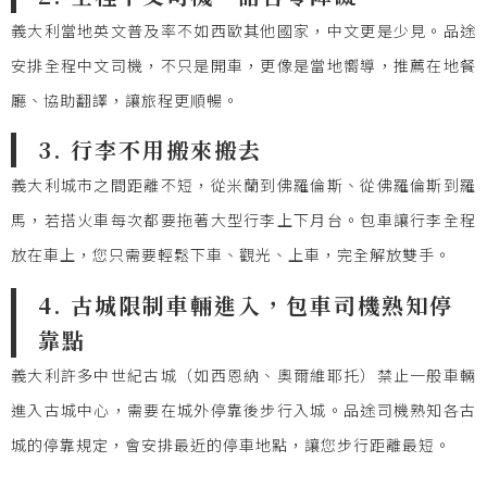
義大利當地英文普及率不如西歐其他國家，中文更是少見。品途
安排全程中文司機，不只是開車，更像是當地嚮導，推薦在地餐
廳、協助翻譯，讓旅程更順暢。
3. 行李不用搬來搬去
義大利城市之間距離不短，從米蘭到佛羅倫斯、從佛羅倫斯到羅
馬，若搭火車每次都要拖著大型行李上下月台。包車讓行李全程
放在車上，您只需要輕鬆下車、觀光、上車，完全解放雙手。
4. 古城限制車輛進入，包車司機熟知停
靠點
義大利許多中世紀古城（如西恩納、奧爾維耶托）禁止一般車輛
進入古城中心，需要在城外停靠後步行入城。品途司機熟知各古
城的停靠規定，會安排最近的停車地點，讓您步行距離最短。