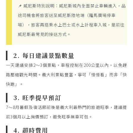
📌 威尼斯特別說明：威尼斯城內全面禁止車輛進入，品
途司機會將旅客送至威尼斯陸地端（羅馬廣場停車
場），旅客再搭乘水上巴士或水上計程車入城，是前往
威尼斯最常見的接送方式。
2. 每日建議景點數量
一天建議安排2〜3個景點，車程控制在200公里以內，以免趕
路壓縮觀光時間。義大利景點豐富，寧可「慢慢看」而非「快
快跑」。
3. 旺季提早預訂
7〜8月暑假及復活節前後是義大利最熱門的旅遊旺季，建議提
前3個月以上詢價預訂，避免旺季無車可包。
4. 超時費用