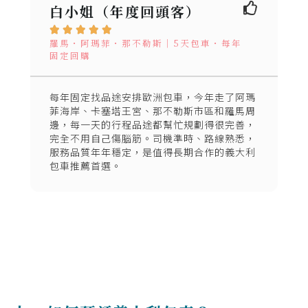
白小姐（年度回頭客）





羅馬・阿瑪菲・那不勒斯｜5天包車・每年
固定回購
每年固定找品途安排歐洲包車，今年走了阿瑪
菲海岸、卡塞塔王宮、那不勒斯市區和羅馬周
邊，每一天的行程品途都幫忙規劃得很完善，
完全不用自己傷腦筋。司機準時、路線熟悉，
服務品質年年穩定，是值得長期合作的義大利
包車推薦首選。