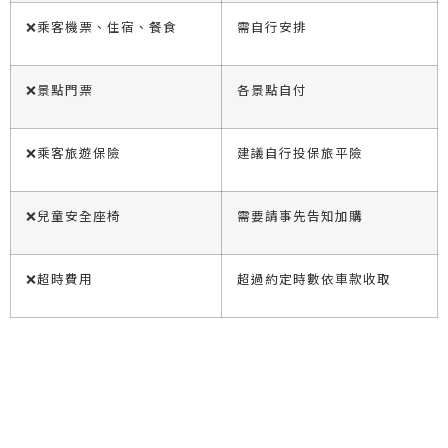
❌乘客機票、住宿、餐食
需自行安排
❌景點門票
各景點自付
❌乘客旅遊保險
建議自行投保旅平險
❌兒童安全座椅
需要請事先告知加購
❌超時費用
超過約定時數依車款收取