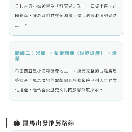
貝拉吉奧小鎮被譽為「科莫湖之珠」，石板小徑、花
團錦簇，登高可俯瞰整個湖灣，是北義最浪漫的景點
之一。
路線二：米蘭 → 布雷西亞（世界遺產）→ 米
蘭
布雷西亞是小提琴發源地之一，擁有完整的古羅馬建
築遺產。羅馬廣場與聖薩爾瓦托修道院已列入世界文
化遺產，適合喜愛歷史文化的旅客深度探索。
🏟️ 羅馬出發推薦路線