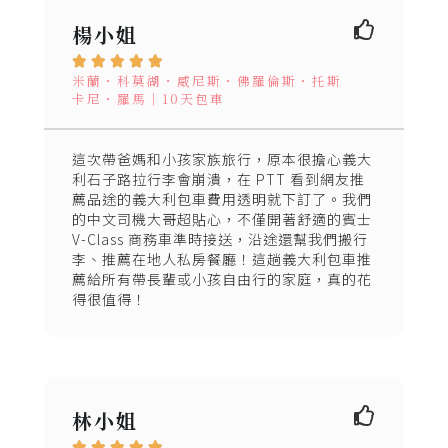
楊小姐





米蘭・科莫湖・威尼斯・佛羅倫斯・托斯
卡尼・羅馬｜10天包車
這次帶爸媽和小孩家族旅行，原本很擔心義大
利石子路拉行李會崩潰，在 PTT 看到網友推
薦品途的義大利包車費用透明就下訂了。我們
的中文司機大哥超貼心，不僅開著舒適的賓士
V-Class 商務車準時接送，沿途還幫我們搬行
李、推薦在地人私房餐廳！這趟義大利包車推
薦給所有帶長輩或小孩自由行的家庭，真的花
得很值得！
林小姐




