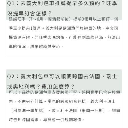
Q1：去義大利包車推薦提早多久預約？旺季
沒提早訂會怎樣？
建議旺季（7〜8月、復活節前後）提前3個月以上預訂，淡
季至少提前1個月。義大利是歐洲熱門旅遊目的地，中文司
機資源有限，若旺季太晚詢價，可能遇到車款已滿、無法出
車的情況，越早確認越安心。
Q2：義大利包車可以順便跨國去法國、瑞士
或奧地利嗎？費用怎麼算？
可以！品途的歐洲包車支援跨國行程，跨國費用已含在報價
內，不需另外計算。常見的跨國組合包括：義大利＋瑞士
（科莫湖→盧加諾）、義大利＋法國（米蘭→尼斯）。詢價
時告知跨國需求，專員會一併規劃報價。