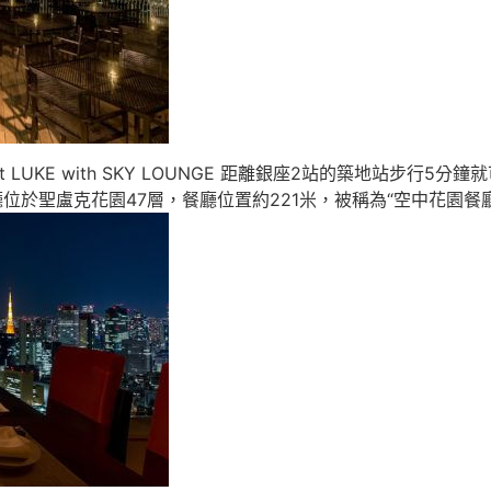
rant LUKE with SKY LOUNGE 距離銀座2站的築地站步行5分
位於聖盧克花園47層，餐廳位置約221米，被稱為“空中花園餐