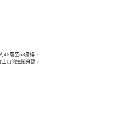
45層至53層樓，
富士山的遼闊景觀。