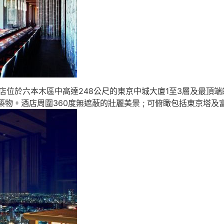
店位於六本木區中高達248公尺的東京中城大廈1至3層及最頂端的
築物。酒店周圍360度無遮蔽的壯麗美景 ; 可俯瞰包括東京塔及