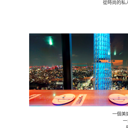
從時尚的私
一個美
一