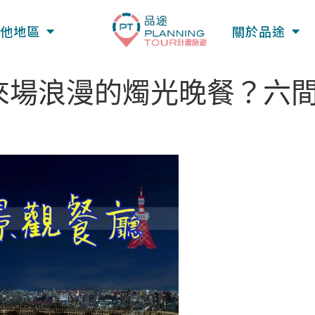
他地區
關於品途
來場浪漫的燭光晚餐？六