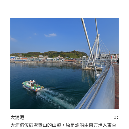
03
大浦港
大浦港位於雪嶽山的山腳，原是漁船由南方進入束草