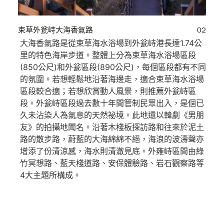
束草外瓮峙大海香氣路
02
大海香氣路是從束草海水浴場到外瓮峙港長達1.74公
里的特色海岸步道。整體上分為束草海水浴場區段
(850公尺)和外瓮區段(890公尺)，每個區段都有不同
的氛圍。若想輕鬆地沿著海邊走，適合束草海水浴場
區段較合適；若想欣賞動人風景，則推薦外瓮峙區
段。外瓮峙區段過去數十年間管制民眾出入，是個已
久未沾染人為氣息的天然祕境。此地還以韓劇《男朋
友》的拍攝地聞名。沿著木棧板探訪路和往來於泥土
路的散步路，蔚藍的大海綿綿不絕，海浪的波濤聲亦
增添了份清涼感，海水則清澈見底。外雍峙區間由綠
竹冥想路、藍天棧道路、安保體驗路、岩石觀察路等
4大主題所構成。