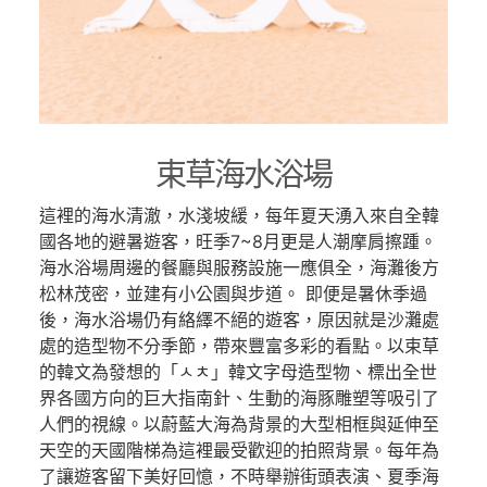
束草海水浴場
這裡的海水清澈，水淺坡緩，每年夏天湧入來自全韓
國各地的避暑遊客，旺季7~8月更是人潮摩肩擦踵。
海水浴場周邊的餐廳與服務設施一應俱全，海灘後方
松林茂密，並建有小公園與步道。 即便是暑休季過
後，海水浴場仍有絡繹不絕的遊客，原因就是沙灘處
處的造型物不分季節，帶來豐富多彩的看點。以束草
的韓文為發想的「ㅅㅊ」韓文字母造型物、標出全世
界各國方向的巨大指南針、生動的海豚雕塑等吸引了
人們的視線。以蔚藍大海為背景的大型相框與延伸至
天空的天國階梯為這裡最受歡迎的拍照背景。每年為
了讓遊客留下美好回憶，不時舉辦街頭表演、夏季海