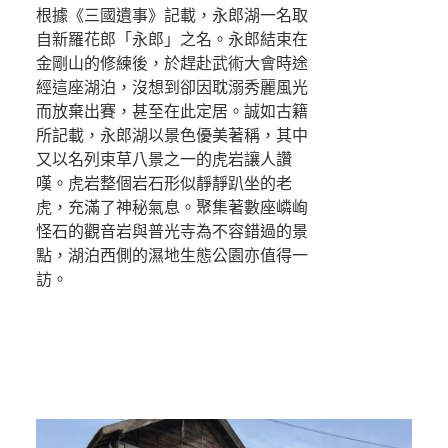
根據《三國遺事》記載，永郎湖一名取
自新羅花郎「永郎」之名。永郎結束在
金剛山的修練後，於趕赴武術大會時途
經這座湖泊，沒想到卻因耽溺秀麗風光
而放棄出賽，甚至在此定居。誠如古籍
所記載，永郎湖以景色優美著稱，其中
又以名列束草八景之一的虎岩讓人讚
嘆。虎岩整個岩石形似靜靜趴坐的老
虎，充滿了神秘氣息。聚集著數座嶙峋
怪石的觀音岩與普光寺為不容錯過的景
點，湖泊西側的濕地生態公園亦值得一
訪。