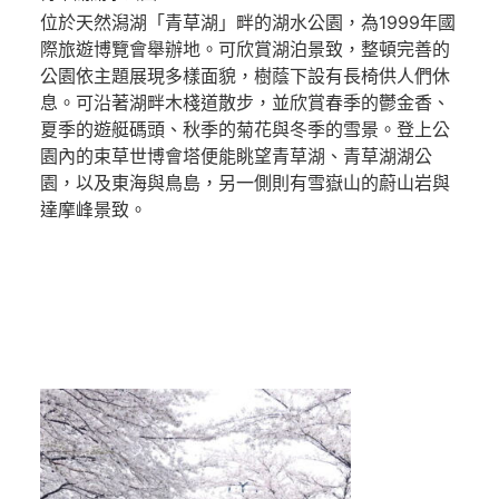
位於天然潟湖「青草湖」畔的湖水公園，為1999年國
際旅遊博覽會舉辦地。可欣賞湖泊景致，整頓完善的
公園依主題展現多樣面貌，樹蔭下設有長椅供人們休
息。可沿著湖畔木棧道散步，並欣賞春季的鬱金香、
夏季的遊艇碼頭、秋季的菊花與冬季的雪景。登上公
園內的束草世博會塔便能眺望青草湖、青草湖湖公
園，以及東海與鳥島，另一側則有雪嶽山的蔚山岩與
達摩峰景致。