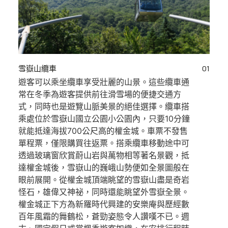
雪嶽山纜車
01
遊客可以乘坐纜車享受壯麗的山景。這些纜車通
常在冬季為遊客提供前往滑雪場的便捷交通方
式，同時也是遊覽山脈美景的絕佳選擇。纜車搭
乘處位於雪嶽山國立公園小公園內，只要10分鐘
就能抵達海拔700公尺高的權金城。車票不發售
單程票，僅限購買往返票。搭乘纜車移動途中可
透過玻璃窗欣賞蔚山岩與萬物相等著名景觀，抵
達權金城後，雪嶽山的巍峨山勢便如全景圖般在
眼前展開。從權金城頂端眺望的雪嶽山盡是奇岩
怪石，雄偉又神祕，同時還能眺望外雪嶽全景。
權金城正下方為新羅時代興建的安樂庵與歷經數
百年風霜的舞鶴松，蒼勁姿態令人讚嘆不已。週