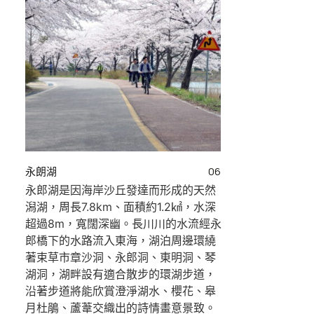
永朗湖
06
永郎湖是因海岸沙丘發達而形成的天然
潟湖，周長7.8km、面積約1.2㎢，水深
超過8m，寬闊深幽。長川川的水流經永
郎橋下的水路流入東海，湖泊周邊環繞
著束草市章沙洞、永郎洞、東明洞、琴
湖洞，湖畔設有適合散步的環湖步道，
沿著步道將能欣賞澄淨湖水、櫻花、皋
月杜鵑、蘆葦交織出的詩情畫意景致。