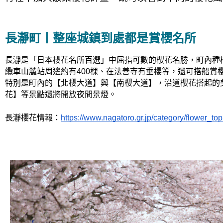
長瀞町丨整座城鎮到處都是賞櫻名所
長瀞是「日本櫻花名所百選」中屈指可數的櫻花名勝，町內種植
纜車山麓站周邊約有400棵、在法善寺有垂櫻等，還可搭船賞
特別是町內的【北櫻大道】與【南櫻大道】，沿道櫻花搭起的
花】等景點還將開放夜間景燈。
長瀞櫻花情報：
https://www.nagatoro.gr.jp/category/flower_top