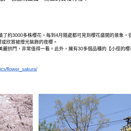
了約3000多株櫻花，每到4月隨處都可見到櫻花盛開的景象，
櫻或欣賞被燈光裝飾的夜櫻。
美麗拱門，非常值得一看。此外，擁有30多個品種的【小徑的櫻
ics/flower_sakura/