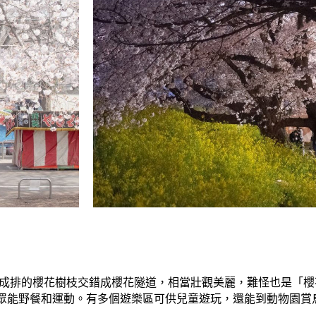
，成排的櫻花樹枝交錯成櫻花隧道，相當壯觀美麗，難怪也是「
眾能野餐和運動。有多個遊樂區可供兒童遊玩，還能到動物園賞