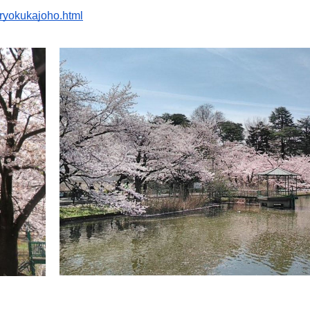
/ryokukajoho.html