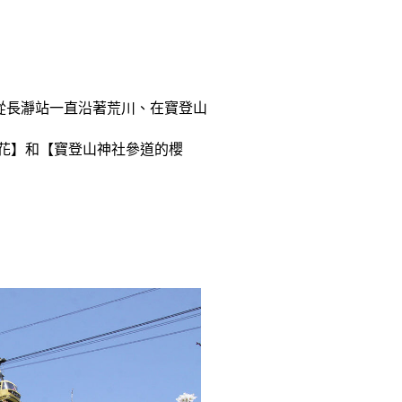
從長瀞站一直沿著荒川、在寶登山
花】和【寶登山神社參道的櫻