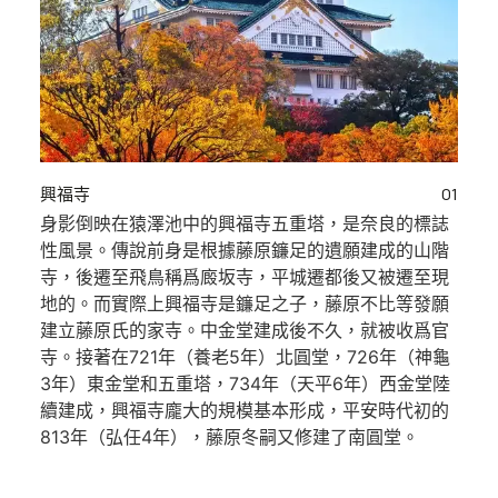
興福寺
01
身影倒映在猿澤池中的興福寺五重塔，是奈良的標誌
性風景。傳說前身是根據藤原鐮足的遺願建成的山階
寺，後遷至飛鳥稱爲廄坂寺，平城遷都後又被遷至現
地的。而實際上興福寺是鐮足之子，藤原不比等發願
建立藤原氏的家寺。中金堂建成後不久，就被收爲官
寺。接著在721年（養老5年）北圓堂，726年（神龜
3年）東金堂和五重塔，734年（天平6年）西金堂陸
續建成，興福寺龐大的規模基本形成，平安時代初的
813年（弘任4年），藤原冬嗣又修建了南圓堂。