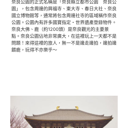
奈良公園的正式名稱是「奈良縣立都市公園 奈良公
園」，包含周邊的興福寺、東大寺、春日大社、奈良
國立博物館等，通常將包含周邊社寺的區域稱作奈良
公園。公園內有許多國寶指定・世界遺產登錄物件。
奈良大佛、鹿（約1200頭）是奈良觀光的主要景
點。奈良公園佔地非常廣大，在這裡玩上一天都不是
問題！來得這裡的旅人，無一不是邊走邊拍，邊拍邊
餵鹿，玩得不亦樂乎～