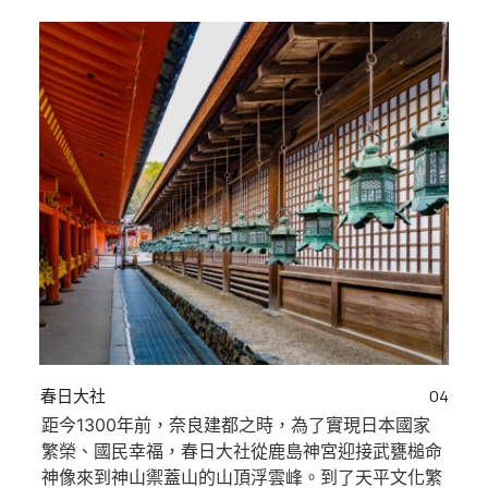
春日大社
04
距今1300年前，奈良建都之時，為了實現日本國家
繁榮、國民幸福，春日大社從鹿島神宮迎接武甕槌命
神像來到神山禦蓋山的山頂浮雲峰。到了天平文化繁