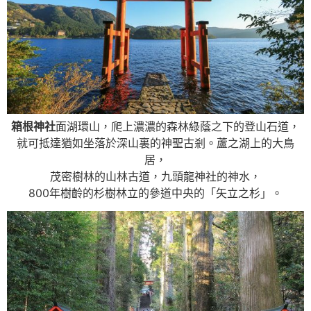
箱根神社
面湖環山，爬上濃濃的森林綠蔭之下的登山石道，
就可抵達猶如坐落於深山裏的神聖古剎。蘆之湖上的大鳥
居，
茂密樹林的山林古道，九頭龍神社的神水，
800年樹齡的杉樹林立的參道中央的「矢立之杉」。