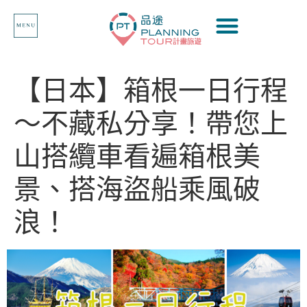
【日本】箱根一日行程
～不藏私分享！帶您上
山搭纜車看遍箱根美
景、搭海盜船乘風破
浪！