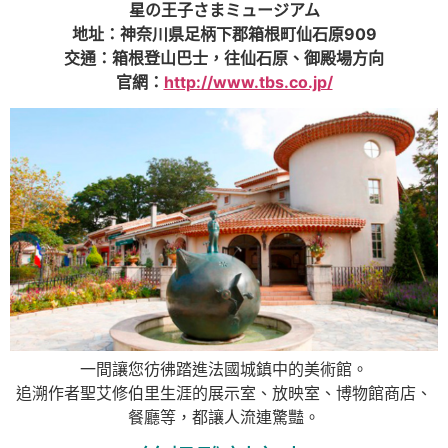
星の王子さまミュージアム
地址：神奈川県足柄下郡箱根町仙石原909
交通：箱根登山巴士，往仙石原、御殿場方向
官網：
http://www.tbs.co.jp/
一間讓您彷彿踏進法國城鎮中的美術館。
追溯作者聖艾修伯里生涯的展示室、放映室、博物館商店、
餐廳等，都讓人流連驚豔。