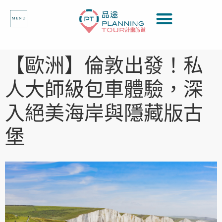
【歐洲】倫敦出發！私
人大師級包車體驗，深
入絕美海岸與隱藏版古
堡