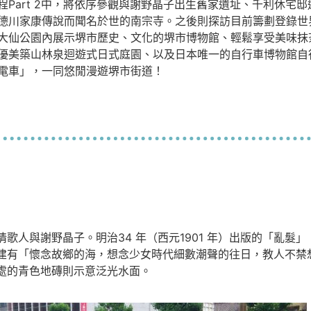
程Part 2中，將依序參觀與謝野晶子出生舊家遺址、千利休宅
德川家康傳說而聞名於世的南宗寺。之後則探訪目前籌劃登錄世
大仙公園內展示堺市歷史、文化的堺市博物館、輕鬆享受美味抹
優美築山林泉迴遊式日式庭園、以及日本唯一的自行車博物館自
電車」，一同悠閒漫遊堺市街道！
歌人與謝野晶子。明治34 年（西元1901 年）出版的「亂髮
建有「懷念故鄉的海，想念少女時代細數潮聲的往日，教人不禁
處的青色地磚則示意泛光水面。