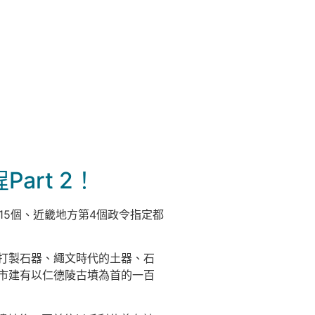
rt 2！
15個、近畿地方第4個政令指定都
打製石器、繩文時代的土器、石
市建有以仁德陵古墳為首的一百