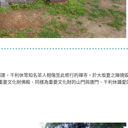
山創建，千利休等知名茶人相偕至此修行的禪寺。於大坂夏之陣燒
重要文化財佛殿、同樣為重要文化財的山門與唐門、千利休鍾愛