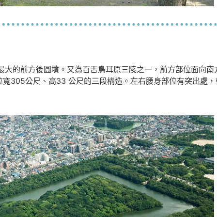
大的前方後圓墳。又為百舌鳥耳原三陵之一，前方部位面向南方
部位寬305公尺、高33 公尺的三段構造。左右腰身部位有突出處