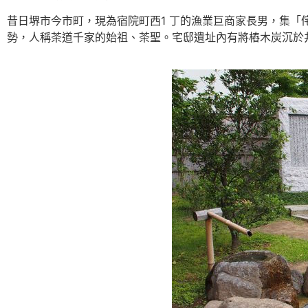
昔日堺市今市町，現為宿院町西1 丁的漁業巨商家長男，集
勢，人稱茶道千家的始祖、茶聖。宅邸遺址內有將樁木炭沉於