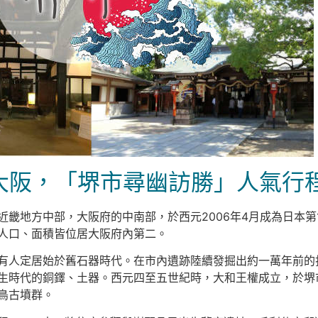
阪，「堺市尋幽訪勝」人氣行程Pa
近畿地方中部，大阪府的中南部，於西元2006年4月成為日本第
人口、面積皆位居大阪府內第二。
有人定居始於舊石器時代。在市內遺跡陸續發掘出約一萬年前的
生時代的銅鐸、土器。西元四至五世紀時，大和王權成立，於堺
鳥古墳群。