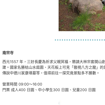
南宗寺
西元1557 年，三好長慶為祈求父親冥福，懇請大林宗套開
建。國家名勝枯山水庭園、天花板上可見「傲視八方之龍」的
傳說中德川家康墳墓等，值得前往一探究竟景點多不勝數。
營業時間 09:00～16:00
門票 成人400 日圓、中小學生300 日圓、兒童200 日圓