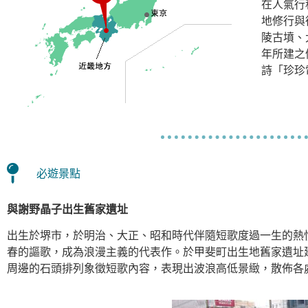
在人氣行
地修行與
陵古墳、
年所建之
詩「珍珍
必遊景點
與謝野晶子出生舊家遺址
出生於堺市，於明治、大正、昭和時代伴隨短歌度過一生的熱情
春的謳歌，成為浪漫主義的代表作。於甲斐町出生地舊家遺址
周邊的石頭排列象徵短歌內容，表現出波浪高低景緻，散佈各