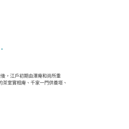
毀後，江戶初期由澤庵和尚所重
的茶室實相庵、千家一門供養塔、