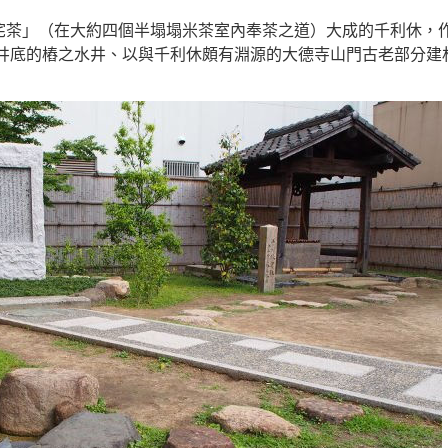
「侘茶」（在大約四個半塌塌米茶室內奉茶之道）大成的千利休，
井底的樁之水井、以與千利休頗有淵源的大德寺山門古老部分建