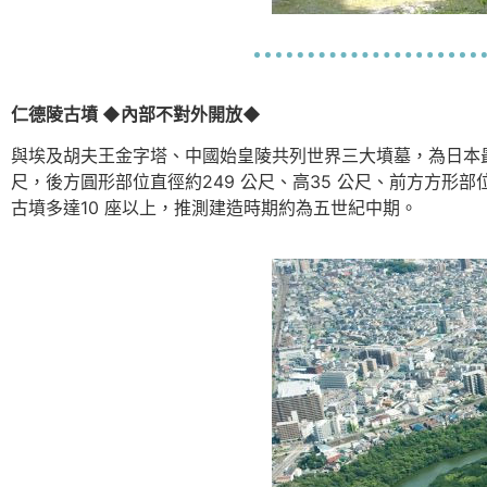
仁德陵古墳 ◆內部不對外開放◆
與埃及胡夫王金字塔、中國始皇陵共列世界三大墳墓，為日本最
尺，後方圓形部位直徑約249 公尺、高35 公尺、前方方形
古墳多達10 座以上，推測建造時期約為五世紀中期。