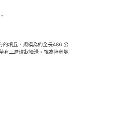
的墳丘，規模為約全長486 公
，帶有三層環狀壕溝。視為陪葬塚