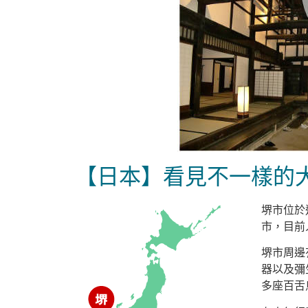
【日本】看見不一樣的大
堺市位於
市，目前
堺市周邊
器以及彌
多座百舌