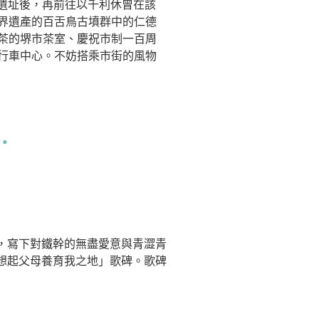
邸遺址後，再前往以千利休曾在該
界遺產的百舌鳥古墳群中的仁德
茶的堺市茶室、慶祝市制一百周
行車中心。不妨搭乘市街的風物
」，寫下對鐵幹的無盡愛意與青澀青
想起父母養育我之地」歌碑。歌碑