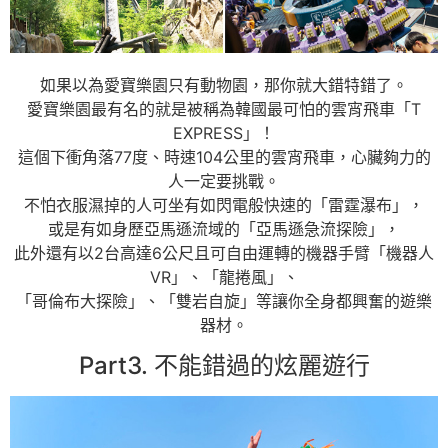
如果以為愛寶樂園只有動物園，那你就大錯特錯了。
愛寶樂園最有名的就是被稱為韓國最可怕的雲宵飛車「T
EXPRESS」！
這個下衝角落77度、時速104公里的雲宵飛車，心臟夠力的
人一定要挑戰。
不怕衣服濕掉的人可坐有如閃電般快速的「雷霆瀑布」，
或是有如身歷亞馬遜流域的「亞馬遜急流探險」，
此外還有以2台高達6公尺且可自由運轉的機器手臂「機器人
VR」、「龍捲風」、
「哥倫布大探險」、「雙岩自旋」等讓你全身都興奮的遊樂
器材。
Part3. 不能錯過的炫麗遊行