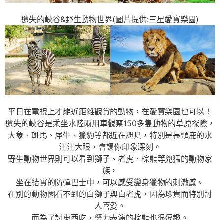
遺失的峽谷&野生動物世界(圖片提供:三星愛寶樂園)
平日在電視上才能近距離觀賞的動物，在愛寶樂園也可以！
遺失的峽谷是乘坐水陸兩用車觀察150多隻動物的草原探險，
大象、斑馬、犀牛、獵豹等都近在咫尺，特別是長頸鹿的水
汪汪大眼，會讓你印象深刻。
野生動物世界則可以看到獅子、老虎、棕熊等兇猛的動物家
族，
坐在結實的防彈巴士中，可以感受變身獵物的刺激感。
在別的動物園看不到的白獅子與白老虎，因為珍貴而特別討
人喜愛。
而為了討東西吃，努力表演的棕熊也很逗趣。