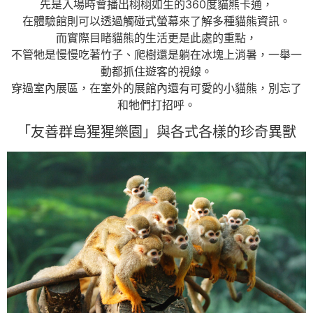
先是入場時會播出栩栩如生的360度貓熊卡通，
在體驗館則可以透過觸碰式螢幕來了解多種貓熊資訊。
而實際目睹貓熊的生活更是此處的重點，
不管牠是慢慢吃著竹子、爬樹還是躺在冰塊上消暑，一舉一
動都抓住遊客的視線。
穿過室內展區，在室外的展館內還有可愛的小貓熊，別忘了
和牠們打招呼。
「友善群島猩猩樂園」與各式各樣的珍奇異獸