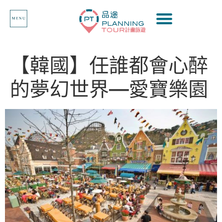
【韓國】任誰都會心醉
的夢幻世界—愛寶樂園