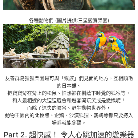
各種動物們 (圖片提供:三星愛寶樂園)
友善群島猩猩樂園是可與「猴族」們見面的地方，互相順毛
的日本猴、
把寶寶背在背上的松鼠、怕熱躲在樹蔭下睡覺的狐猴等，
和人最相近的大猩猩還會和遊客開玩笑或是撒嬌呢！
而除了遺失的峽谷、野生動物世界外，
動物王園內的北極熊、企鵝、沙漠狐狸、鸚鵡等都只要持入
場券就能參觀。
Part 2. 超快感！ 令人心跳加速的遊樂器