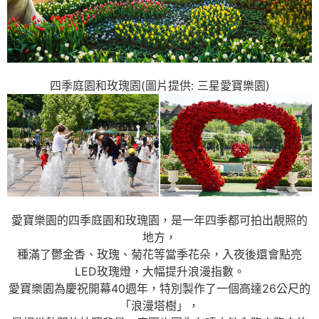
四季庭園和玫瑰園(圖片提供: 三星愛寶樂園)
愛寶樂園的四季庭園和玫瑰園，是一年四季都可拍出靚照的
地方，
種滿了鬱金香、玫瑰、菊花等當季花朵，入夜後還會點亮
LED玫瑰燈，大幅提升浪漫指數。
愛寶樂園為慶祝開幕40週年，特別製作了一個高達26公尺的
「浪漫塔樹」，