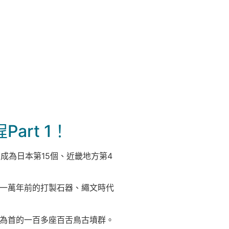
rt 1！
成為日本第15個、近畿地方第4
一萬年前的打製石器、繩文時代
為首的一百多座百舌鳥古墳群。