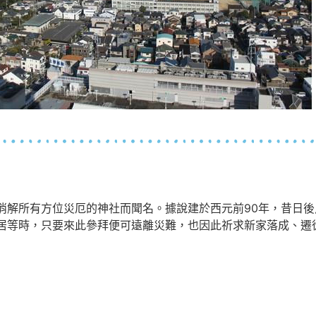
消解所有方位災厄的神社而聞名。據說建於西元前90年，昔日
居等時，只要來此參拜便可遠離災難，也因此祈求新家落成、遷