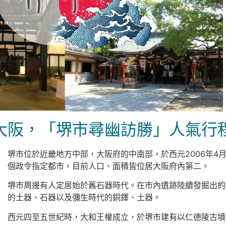
阪，「堺市尋幽訪勝」人氣行程Pa
堺市位於近畿地方中部，大阪府的中南部，於西元2006年4月
個政令指定都市，目前人口、面積皆位居大阪府內第二。
堺市周邊有人定居始於舊石器時代。在市內遺跡陸續發掘出約
的土器、石器以及彌生時代的銅鐸、土器。
西元四至五世紀時，大和王權成立，於堺市建有以仁德陵古墳