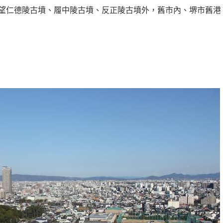
一望仁德陵古墳、履中陵古墳、反正陵古墳外，舊市內、堺市舊