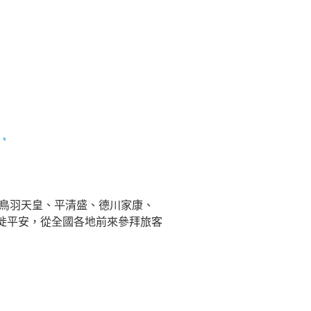
後鳥羽天皇、平清盛、德川家康、
徙平安，從全國各地前來參拜旅客