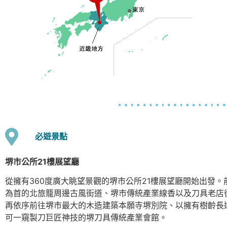
必遊景點
堺市公所21樓展望廳
從擁有360度廣大眺望景觀的堺市公所21樓展望廳開始出發
為首的北旅籠周邊古風街道、堺市傳統產業線香以及刀具老店
再依序前往堺市最大的木造建築本願寺堺別院、以擁有樹齡長達
可一窺製刀巨匠神技的堺刀具傳統產業會館。