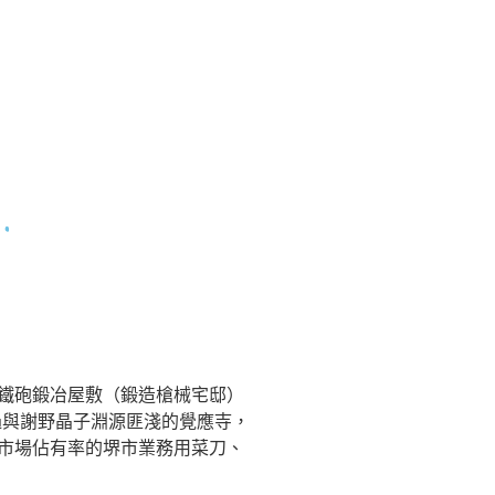
以鐵砲鍛冶屋敷（鍛造槍械宅邸）
過與謝野晶子淵源匪淺的覺應寺，
%市場佔有率的堺市業務用菜刀、